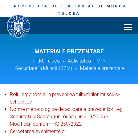
INSPECTORATUL TERITORIAL DE MUNCA
TULCEA
MATERIALE PREZENTARE
I.T.M. Tulcea
»
Activitatea ITM
»
Securitate în Muncă (SSM)
»
Materiale prezentare
Rolul ergonomiei în prevenirea tulburărilor musculo-
scheletice
Norme metodologice de aplicare a prevederilor Legii
Securității și Sănătății în muncă nr. 319/2006 -
Modificări conform HG 259/2022
Cercetarea evenimentelor