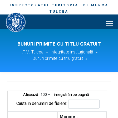
INSPECTORATUL TERITORIAL DE MUNCA
TULCEA
BUNURI PRIMITE CU TITLU GRATUIT
I.T.M. Tulcea
»
Integritate instituțională
»
Bunuri primite cu titlu gratuit
»
Afișează
înregistrări pe pagină
Cauta in denumiri de fisiere:
Marime