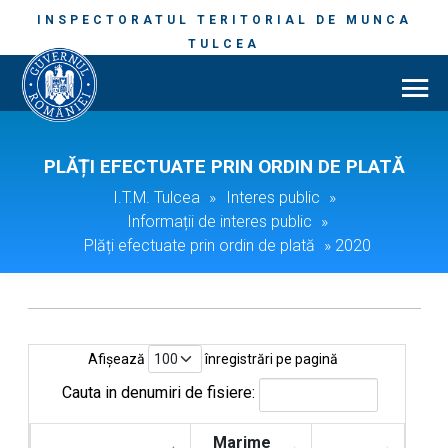
INSPECTORATUL TERITORIAL DE MUNCA
TULCEA
PLĂȚI EFECTUATE PRIN ORDIN DE PLATĂ
I.T.M. Tulcea
»
Interes public
»
Informații de interes public
»
Plăți efectuate prin ordin de plată
»
2020
Afișează
înregistrări pe pagină
Cauta in denumiri de fisiere:
Marime